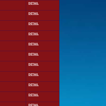
DETAIL
DETAIL
DETAIL
DETAIL
DETAIL
DETAIL
DETAIL
DETAIL
DETAIL
DETAIL
DETAIL