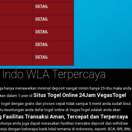
DETAIL
DETAIL
DETAIL
DETAIL
DETAIL
l Indo WLA Terpercaya
juga hanya menawarkan minimal deposit sangat minim hanya 25 ribu maka anda
Situs Togel Online 24Jam VegasTogel
kan dalam 1 user id
n togel dengan gratis dan proses cepat tidak sampai 5 menit anda sudah bisa
 satu keuntungan anda dafar togel online di VegasTogel adalah anda akan
 Fasilitas Transaksi Aman, Tercepat dan Terpercaya
tunya anda juga dapat merasakan fasilitas transaksi deposit dan withdraw
ja dengan beberapa bank lokal ternama di Indonesia, seperti: BCA, BRI, BNI,