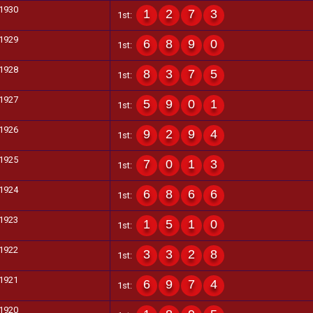
1930
1
2
7
3
1st:
1929
6
8
9
0
1st:
1928
8
3
7
5
1st:
1927
5
9
0
1
1st:
1926
9
2
9
4
1st:
1925
7
0
1
3
1st:
1924
6
8
6
6
1st:
1923
1
5
1
0
1st:
1922
3
3
2
8
1st:
1921
6
9
7
4
1st:
1920